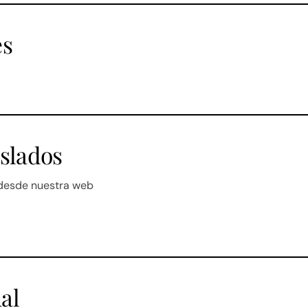
es
aslados
 desde nuestra web
al