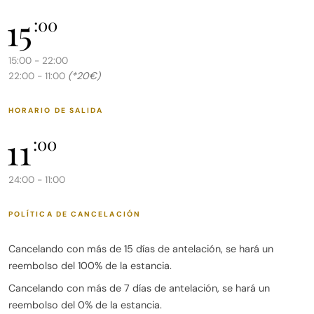
15
Al salir del complejo a la derecha tiene a 4 minutos
:00
andando restaurantes como Sheriff's, Masala, Streets of
15:00 - 22:00
London, bares y chiringuitos (¡Wazza es
(*20€)
22:00 - 11:00
excepcionalmente bueno!) y Franco's está justo al lado
con un excelente servicio
HORARIO DE SALIDA
así que tienes todo lo que necesitas para una estancia
11
:00
maravillosa, ¡disfruta!
24:00 - 11:00
Cosas a saber:
POLÍTICA DE CANCELACIÓN
-El apartamento es estrictamente para no fumadores y
Cancelando con más de 15 días de antelación, se hará un
no se permiten mascotas.
reembolso del 100% de la estancia.
-Por favor, use el aire acondicionado con
Cancelando con más de 7 días de antelación, se hará un
responsabilidad. No lo deje encendido cuando no esté en
reembolso del 0% de la estancia.
el apartamento y no deje puertas o ventanas abiertas