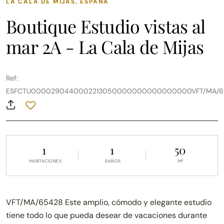
LA CALA DE MIJAS, ESPAÑA
Boutique Estudio vistas al
mar 2A - La Cala de Mijas
Ref:
ESFCTU0000290440002213050000000000000000VFT/MA/6
1
1
50
2
HABITACIONES
BAÑOS
M
VFT/MA/65428 Este amplio, cómodo y elegante estudio
tiene todo lo que pueda desear de vacaciones durante