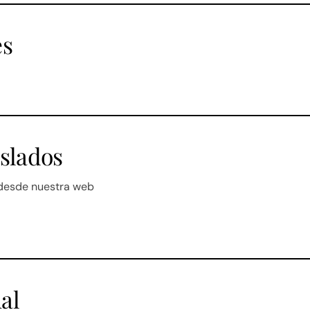
es
aslados
 desde nuestra web
al