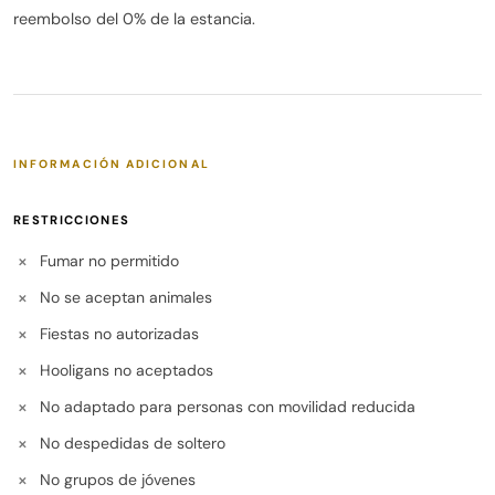
reembolso del 0% de la estancia.
Kleine Geschäfte und Restaurants befinden sich in der
Umgebung.
Bettwäsche und Handtücher sind inklusive.
Für Anreisen nach 22:30 Uhr fällt ein Aufpreis an, der bei
INFORMACIÓN ADICIONAL
Ankunft zu zahlen ist. Bei beschädigten oder verlorenen
Schlüsseln wird eine Gebühr von 100 € für den Austausch
RESTRICCIONES
des Schlosses erhoben.
Fumar no permitido
✕
WICHTIG: Wir arbeiten mit der besten Wäscherei der
No se aceptan animales
✕
Insel. ALLE UNSERE WÄSCHE wird mit Sauerstoff
behandelt, DESINFIZIERT und im Labor geprüft.
Fiestas no autorizadas
✕
Hooligans no aceptados
✕
No adaptado para personas con movilidad reducida
✕
No despedidas de soltero
✕
No grupos de jóvenes
✕