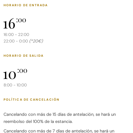
HORARIO DE ENTRADA
Die Wohnung ist ideal für 3 Personen – perfekt für Paare,
16
kleine Familien oder Freundesgruppen.
:00
Extras:
16:00 - 22:00
(*20€)
22:00 - 0:00
Highspeed-WLAN-Verbindung.
Diese Wohnung bietet eine perfekte Kombination aus
HORARIO DE SALIDA
Komfort und Funktionalität, ideal für alle, die einen
10
:00
gemütlichen und gut ausgestatteten Raum für einen
kurzen oder längeren Aufenthalt suchen. Die Terrasse und
8:00 - 10:00
der Gemeinschaftspool bieten zusätzlichen Mehrwert und
laden zum Entspannen im Freien ein.
POLÍTICA DE CANCELACIÓN
12 km vom Flughafen Teneriffa Süd entfernt.
Cancelando con más de 15 días de antelación, se hará un
Taxis sind günstig und es gibt hervorragende
reembolso del 100% de la estancia.
Busverbindungen.
Cancelando con más de 7 días de antelación, se hará un