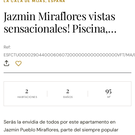
LA CALA DE MIJAS, ESPAÑA
Jazmin Miraflores vistas
sensacionales! Piscina,
parking subterráneo, WiFi
Ref:
ESFCTU0000290440006060720000000000000000VFT/MA/0
2
2
95
2
HABITACIONES
BAÑOS
M
Serás la envidia de todos por este apartamento en
Jazmin Pueblo Miraflores, parte del siempre popular