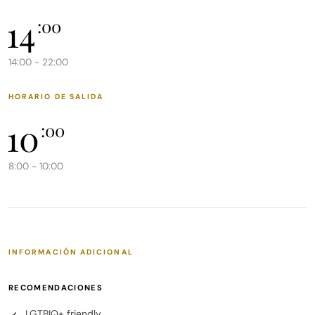
hay que llamar al cerrajero para abrir, el gasto le
14
:00
corresponderá
a usted.
14:00 - 22:00
HORARIO DE SALIDA
10
:00
8:00 - 10:00
INFORMACIÓN ADICIONAL
RECOMENDACIONES
LGTBIQ+ friendly
✓